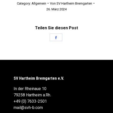
Category:
Allgemein
Von
SV Hartheim Bremgarten
26. März 2024
Teilen Sie diesen Post
Share
on
Facebook
SV Hartheim Bremgarten e.V.
In der Rheinaue 10
79258 Hartheim a.Rh.
+49 (0) 7633-2501
mail@svh-b.com