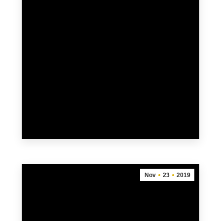
Freundschaftslauf
10. Juni 2022
Schnell rennen, karibisch genießen Seit dem
letzten Freundschaftslauf von Fessenheim
über den Rhein nach Hartheim sind wegen der
Corona-Krise inzwischen drei Jahre
vergangen und man war deshalb auf Seiten
der…
mehr
Nov
23
2019
Freundschaftslauf 05.06.2020:
Anmeldung
23. November 2019