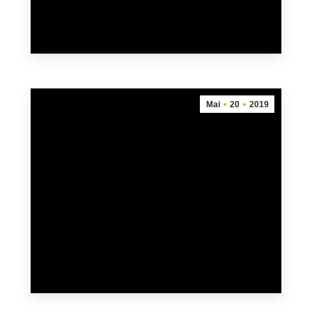
soweit. Jetzt…
mehr
Mai
20
2019
Sommerfest 2019
20. Mai 2019
Im Anschluss an den Freundschaftslauf wird
am 01. Juni 2019 das Sommerfest
stattfinden. Zeitplan: ab 10:00 Uhr großes G-
und F-Jugendturnier ab 19:00 Uhr spielt die
Infinity Partyband Leckere Drinks…
mehr