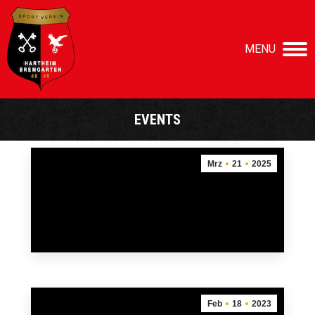
MENU
EVENTS
Sie befinden sich hier:
Mrz
21
2025
Freundschaftslauf 2025
21. März 2025
mehr
Feb
18
2023