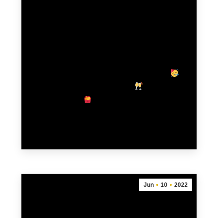
Schirmbar + Pommesverkauf am
Fasnet-Sunndig Umzug der
Rheingeister Hartheim
18. Februar 2023
Am Fasnet-Sunndig 19.02.2023 sind wir beim
Umzug der Rheingeister Hartheim dabei.
Ihr findet uns in der Schirmbar
und am
Pommesstand
auf dem Rathausplatz
Hartheim. Wir freuen uns…
mehr
Jun
10
2022
Presseartikel der Badischen Zeitung
vom 07.06.2022 zum