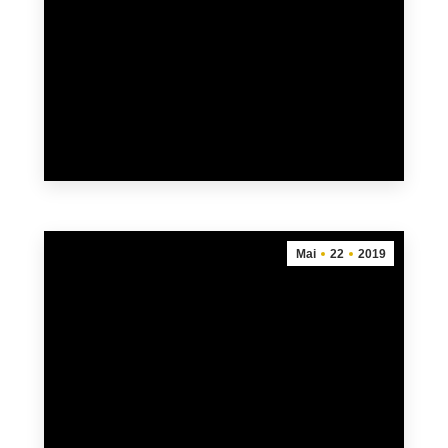
Freundschaftslaufs zwischen Hartheim und
Fessenheim statt. Vom Start beim
Gründerzentrum in Fessenheim (10,3 km)
bzw. bei der Rheinbrücke…
mehr
Mai
22
2019
Freundschaftslauf 2019: ANMELDUNG
22. Mai 2019
Nur noch wenige Tage bis zur 7. Ausgabe des
Freundschaftslaufes. Der mit jährlich knapp
400 Läufern bestens besuchte Lauf wird
immer populärer und am 31.Mai ist es wieder