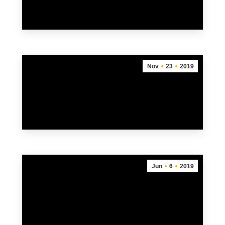
mehr
Nov
23
2019
Teilnehmerliste 2020
23. November 2019
mehr
Jun
6
2019
Freundschaftslauf 2019: ERGEBNISSE
6. Juni 2019
Im Rahmen des Freundschaftsfestes fand
am vergangenen Freitag die 7. Auflage des