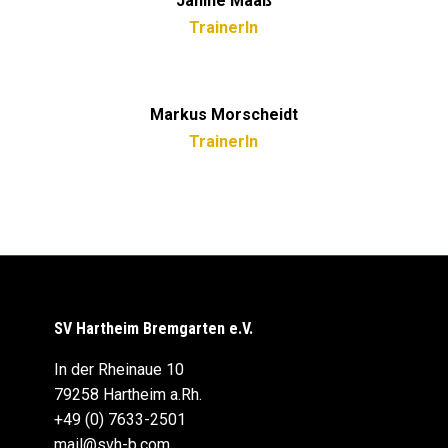
Janine Maaß
TrainerIn
Markus Morscheidt
TrainerIn
SV Hartheim Bremgarten e.V.
In der Rheinaue 10
79258 Hartheim a.Rh.
+49 (0) 7633-2501
mail@svh-b.com