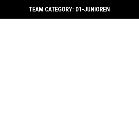
TEAM CATEGORY:
D1-JUNIOREN
Sie befinden sich hier: