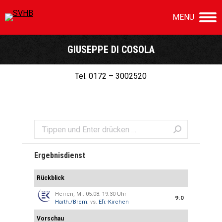
MENU
GIUSEPPE DI COSOLA
Sie befinden sich hier:
Tel. 0172 – 3002520
Search:
Ergebnisdienst
Rückblick
Herren, Mi. 05.08. 19:30 Uhr
9:0
Harth./Brem.
vs.
Efr.-Kirchen
Vorschau