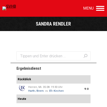
MENU
SANDRA RENDLER
Sie befinden sich hier:
Search:
Ergebnisdienst
Rückblick
Herren, Mi. 05.08. 19:30 Uhr
9:0
Harth./Brem.
vs.
Efr.-Kirchen
Heute