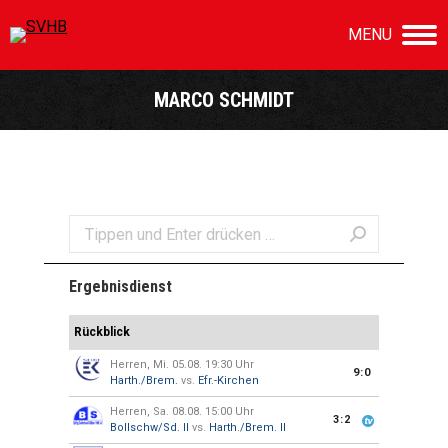
MENU
MARCO SCHMIDT
Sie befinden sich hier:
Search:
Ergebnisdienst
Rückblick
Herren, Mi. 05.08. 19:30 Uhr
9:0
Harth./Brem.
vs.
Efr.-Kirchen
Herren, Sa. 08.08. 15:00 Uhr
3:2
Bollschw/Sd. II
vs.
Harth./Brem. II