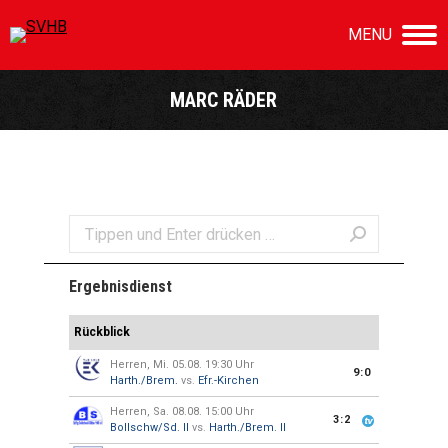
MENU
MARC RÄDER
Sie befinden sich hier:
Search:
Ergebnisdienst
Rückblick
Herren, Mi. 05.08. 19:30 Uhr
9:0
Harth./Brem.
vs.
Efr.-Kirchen
Herren, Sa. 08.08. 15:00 Uhr
3:2
Bollschw/Sd. II
vs.
Harth./Brem. II