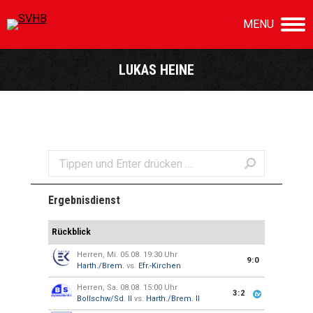
MENU
LUKAS HEINE
Sie befinden sich hier:
Search:
Ergebnisdienst
Rückblick
Herren, Mi. 05.08. 19:30 Uhr
9:0
Harth./Brem.
vs.
Efr.-Kirchen
Herren, Sa. 08.08. 15:00 Uhr
3:2
Bollschw/Sd. II
vs.
Harth./Brem. II