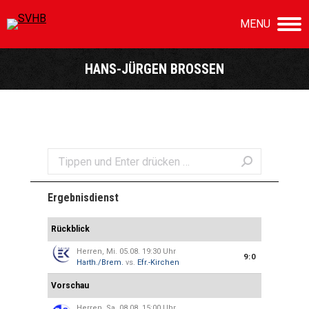
MENU
HANS-JÜRGEN BROSSEN
Sie befinden sich hier:
Search:
Ergebnisdienst
Rückblick
Herren, Mi. 05.08. 19:30 Uhr
9:0
Harth./Brem.
vs.
Efr.-Kirchen
Vorschau
Herren, Sa. 08.08. 15:00 Uhr