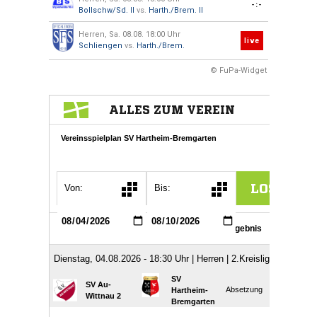
-:-
Bollschw/Sd. II
vs.
Harth./Brem. II
Herren, Sa. 08.08. 18:00 Uhr
live
Schliengen
vs.
Harth./Brem.
© FuPa-Widget