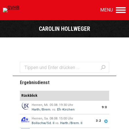
MENU
CAROLIN HOLLWEGER
Sie befinden sich hier:
Search:
Ergebnisdienst
Rückblick
Herren, Mi. 05.08. 19:30 Uhr
9:0
Harth./Brem.
vs.
Efr.-Kirchen
Herren, Sa. 08.08. 15:00 Uhr
3:2
Bollschw/Sd. II
vs.
Harth./Brem. II