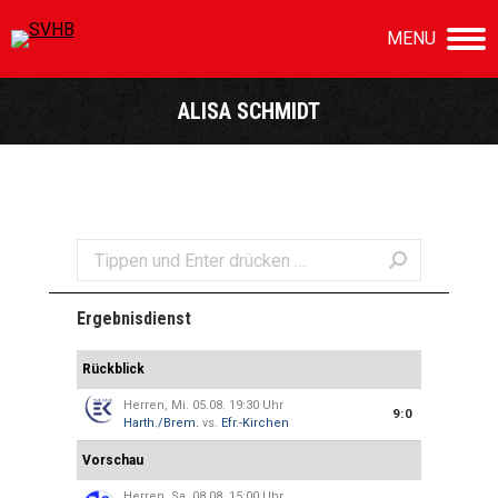
MENU
ALISA SCHMIDT
Sie befinden sich hier:
Search:
Ergebnisdienst
Rückblick
Herren, Mi. 05.08. 19:30 Uhr
9:0
Harth./Brem.
vs.
Efr.-Kirchen
Vorschau
Herren, Sa. 08.08. 15:00 Uhr