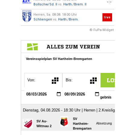
-:-
Bollschw/Sd. II
vs.
Harth./Brem. II
Herren, Sa. 08.08. 18:00 Uhr
live
Schliengen
vs.
Harth./Brem.
© FuPa-Widget