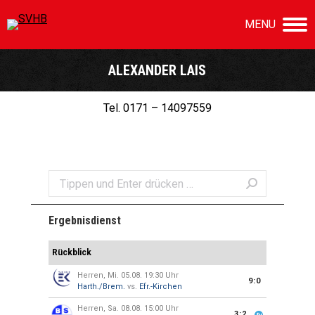
MENU
ALEXANDER LAIS
Sie befinden sich hier:
Tel. 0171 – 14097559
Search:
Ergebnisdienst
Rückblick
Herren, Mi. 05.08. 19:30 Uhr
9:0
Harth./Brem.
vs.
Efr.-Kirchen
Herren, Sa. 08.08. 15:00 Uhr
3:2