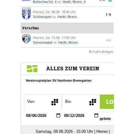
Bollschw/Sd. II
vs.
Harth./Brem. II
Herren, Sa. 08.08. 18:00 Uhr
1:9
Schliengen
vs.
Harth./Brem.
Vorschau
Herren, Sa. 15.08. 17:00 Uhr
-:-
Simonswald
vs.
Harth./Brem.
© FuPa-Widget