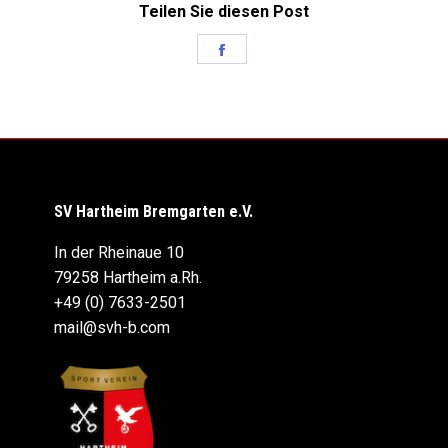
Teilen Sie diesen Post
Share
on
Facebook
SV Hartheim Bremgarten e.V.
In der Rheinaue 10
79258 Hartheim a.Rh.
+49 (0) 7633-2501
mail@svh-b.com