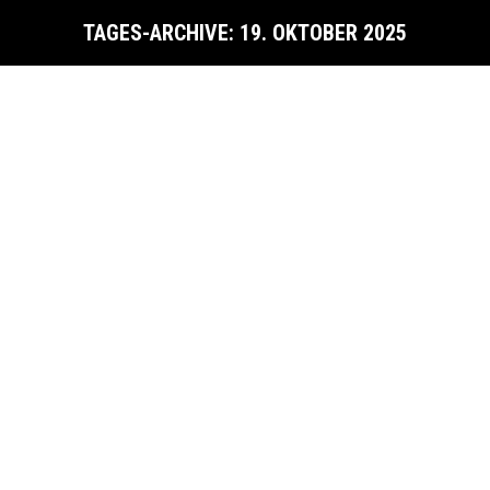
TAGES-ARCHIVE:
19. OKTOBER 2025
Sie befinden sich hier:
Stadionzeitung Ausgabe #08 2025
Stadionzeitung
Von
SV Hartheim Bremgarten
19. Oktober 2025
Stadionzeitung, Ausgabe #08 – Oktober
2025 (150 Downloads)