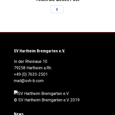
Share
on
Facebook
SV Hartheim Bremgarten e.V.
In der Rheinaue 10
79258 Hartheim a.Rh.
+49 (0) 7633-2501
mail@svh-b.com
© SV Hartheim Bremgarten e.V. 2019
News