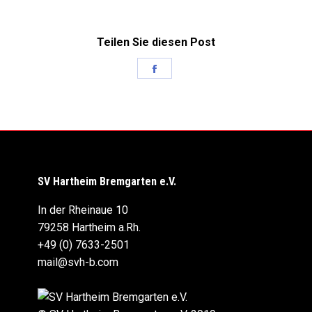
Teilen Sie diesen Post
Share
on
Facebook
SV Hartheim Bremgarten e.V.
In der Rheinaue 10
79258 Hartheim a.Rh.
+49 (0) 7633-2501
mail@svh-b.com