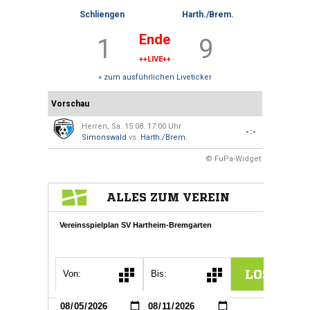
Schliengen
Harth./Brem.
Ende
1
9
++LIVE++
» zum ausführlichen Liveticker
Vorschau
Herren, Sa. 15.08. 17:00 Uhr
-:-
Simonswald
vs.
Harth./Brem.
© FuPa-Widget