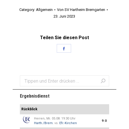
Category:
Allgemein
Von
SV Hartheim Bremgarten
23. Juni 2023
Teilen Sie diesen Post
Share
on
Facebook
Search:
Ergebnisdienst
Rückblick
Herren, Mi. 05.08. 19:30 Uhr
9:0
Harth./Brem.
vs.
Efr.-Kirchen