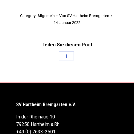
Category:
Allgemein
Von
SV Hartheim Bremgarten
14. Januar 2022
Teilen Sie diesen Post
Share
on
Facebook
SV Hartheim Bremgarten e.V.
In der Rheinaue 10
79258 Hartheim a.Rh.
+49 (0) 7633-2501