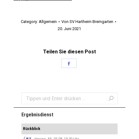
Category:
Allgemein
Von
SV Hartheim Bremgarten
20. Juni 2021
Teilen Sie diesen Post
Share
on
Facebook
Search:
Ergebnisdienst
Rückblick
Herren, Mi. 05.08. 19:30 Uhr