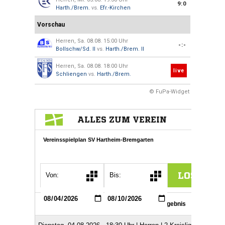
9:0
Harth./Brem.
vs.
Efr.-Kirchen
Vorschau
Herren, Sa. 08.08. 15:00 Uhr
-:-
Bollschw/Sd. II
vs.
Harth./Brem. II
Herren, Sa. 08.08. 18:00 Uhr
live
Schliengen
vs.
Harth./Brem.
© FuPa-Widget