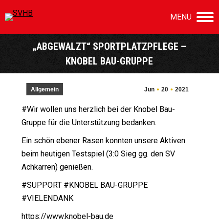
MENU
„ABGEWALZT“ SPORTPLATZPFLEGE –
KNOBEL BAU-GRUPPE
Sie befinden sich hier:
Allgemein
Jun
20
2021
#Wir wollen uns herzlich bei der Knobel Bau-
Gruppe für die Unterstützung bedanken.
Ein schön ebener Rasen konnten unsere Aktiven
beim heutigen Testspiel (3:0 Sieg gg. den SV
Achkarren) genießen.
#SUPPORT #KNOBEL BAU-GRUPPE
#VIELENDANK
https://www.knobel-bau.de